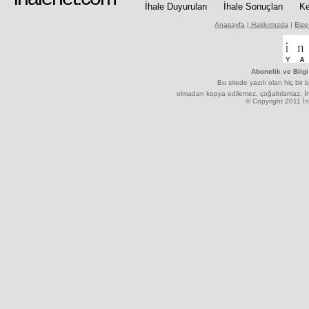
İhale Duyuruları
İhale Sonuçları
Ke
Anasayfa
|
Hakkımızda
|
Bize
Abonelik ve Bilgi
Bu sitede yazılı olan hiç bir b
olmadan kopya edilemez, çoğaltılamaz, İnt
© Copyright 2011 İnt