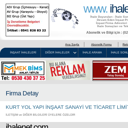
www.
ihal
İhale Duyuruları - İhale So
Devam Eden İnşaat Pro
İnşaat Firma Adresleri
İhale Sonuçları ve Tek
Abonelik ve Bilgi için : (
Ana Sayfa
Abonelik Formu
Rek
İNŞAAT İHALELERİ
DİĞER İHALELER
İHALE ARAMA
İHALE SONU
Firma Detay
KURT YOL YAPI İNŞAAT SANAYİ VE TİCARET LİMİ
İLETİŞİM ve DİĞER BİLGİLERİ ÜYELERE ÖZELDİR
ihalenet.com