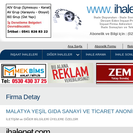
www.
ihal
İhale Duyuruları - İhale So
Devam Eden İnşaat Pro
İnşaat Firma Adresleri
İhale Sonuçları ve Tek
Abonelik ve Bilgi için : (
Ana Sayfa
Abonelik Formu
Rek
İNŞAAT İHALELERİ
DİĞER İHALELER
İHALE ARAMA
İHALE SONU
Firma Detay
MALATYA YEŞİL GIDA SANAYİ VE TİCARET ANONİ
İLETİŞİM ve DİĞER BİLGİLERİ ÜYELERE ÖZELDİR
ihalenet.com