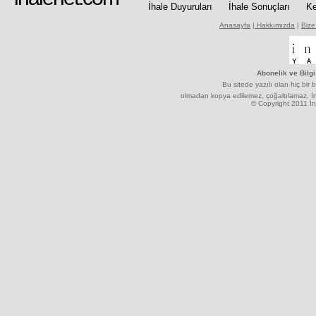
İhale Duyuruları
İhale Sonuçları
Ke
Anasayfa
|
Hakkımızda
|
Bize
Abonelik ve Bilgi
Bu sitede yazılı olan hiç bir b
olmadan kopya edilemez, çoğaltılamaz, İnt
© Copyright 2011 İnt